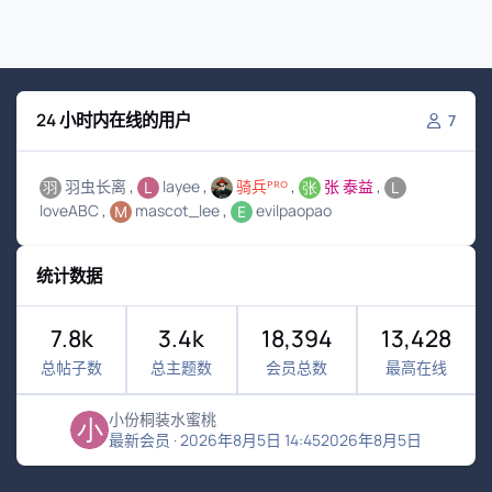
24 小时内在线的用户
7
羽虫长离
layee
骑兵ᴾᴿᴼ
张 泰益
loveABC
mascot_lee
evilpaopao
统计数据
7.8k
3.4k
18,394
13,428
总帖子数
总主题数
会员总数
最高在线
小份桐装水蜜桃
最新会员
·
2026年8月5日 14:45
2026年8月5日