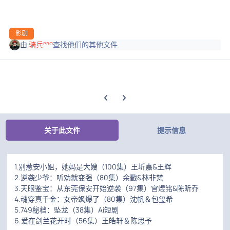
影剧
由
骑兵ᴾᴿᴼ
查找他们的其他文件
上一张轮播幻灯片
下一张轮播幻灯片
关于此文件
提示信息
1.别惹安小姐，她妈是大嫂（100集）王圻嘉&王辉
2.逆袭少爷：听劝就变强（80集）余戬&林非梵
3.天眼鉴宝：从东莞保安开始逆袭（97集）宫煜铭&陈昕乔
4.魂穿真千金：女帝飒爆了（80集）沈帆＆包玺希
5.749秘档：坠龙（38集）Ai短剧
6.爱在剑兰花开时（56集）王皓轩＆陈思予