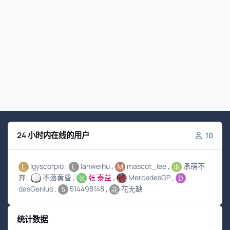
24 小时内在线的用户
10
lgyscorpio
lanweihu
mascot_lee
承萌不
弃
不落黄昏
张 泰益
MercedesGP
dasGenius
514498148
花无缺
统计数据