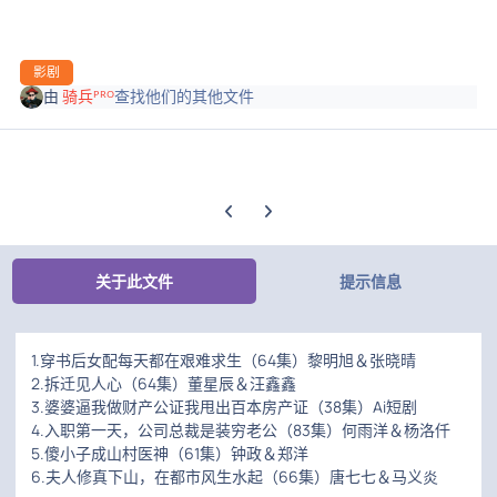
影剧
由
骑兵ᴾᴿᴼ
查找他们的其他文件
上一张轮播幻灯片
下一张轮播幻灯片
关于此文件
提示信息
1.穿书后女配每天都在艰难求生（64集）黎明旭＆张晓晴
2.拆迁见人心（64集）董星辰＆汪鑫鑫
3.婆婆逼我做财产公证我甩出百本房产证（38集）Ai短剧
4.入职第一天，公司总裁是装穷老公（83集）何雨洋＆杨洛仟
5.傻小子成山村医神（61集）钟政＆郑洋
6.夫人修真下山，在都市风生水起（66集）唐七七＆马义炎