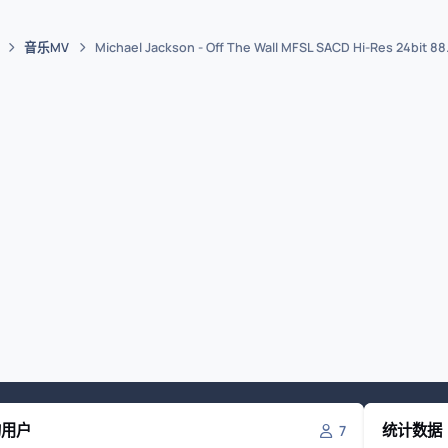
音乐MV
Michael Jackson - Off The Wall MFSL SACD Hi-Res 24bit 8
的用户
统计数据
7