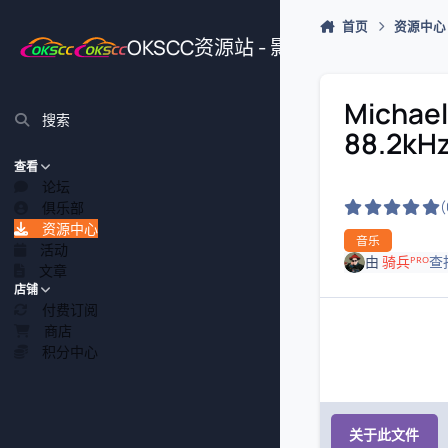
跳转到帖子
首页
资源中心
OKSCC资源站 - 影视、游戏、源
Michael
搜索
88.2kH
查看
论坛
俱乐部
资源中心
音乐
活动
由
骑兵ᴾᴿᴼ
查
文章
店铺
付费订阅
商店
积分中心
关于此文件