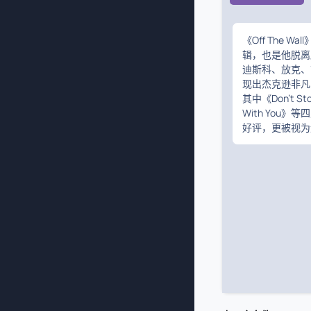
《Off The
辑，也是他脱离
迪斯科、放克、
现出杰克逊非凡
其中《Don't S
With You
好评，更被视为