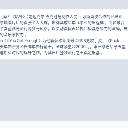
 Wall》(译名《墙外》)是迈克尔·杰克逊与制作人昆西·琼斯首次合作的经典专
摩城唱片后的首张个人大碟，堪称其成年单飞事业的里程碑 。专辑融合
节奏蓝调与流行等多元风格，以灵动真假声转换和极具感染力的演绎，展
的音乐掌控力 。
top 'Til You Get Enough》为他斩获格莱美最佳R&B男歌手奖，《Rock
》等四支单曲跻身公告牌单曲榜前十，全球销量超2000万，滚石杂志给予五星
迪斯科时代的标杆之作，为其日后登顶流行之王奠定根基 。