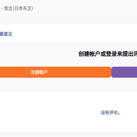
辑 - 思念(日本东芝)
0篇意见
创建帐户或登录来提出
注册帐户
没有评论。