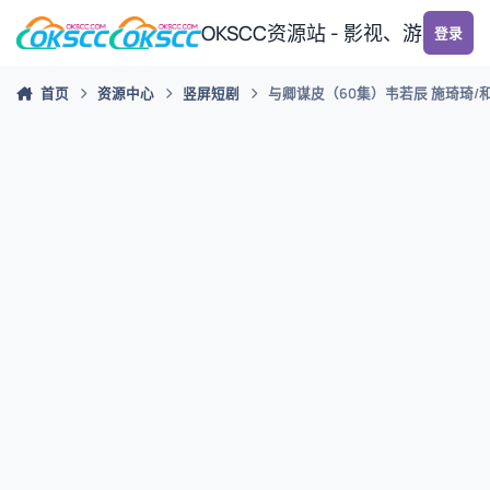
跳转到帖子
OKSCC资源站 - 影视、游戏、
登录
首页
资源中心
竖屏短剧
与卿谋皮（60集）韦若辰 施琦琦/