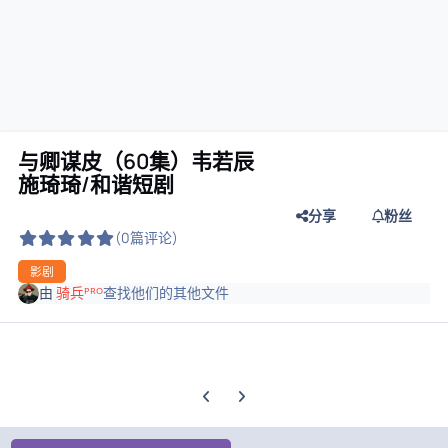
与卿谋皮（60集）韦若辰
施琦琦/和谐短剧
分享
粉丝
(0篇评论)
影剧
由
骑兵ᴾᴿᴼ
查找他们的其他文件
上一张轮播幻灯片
下一张轮播幻灯片