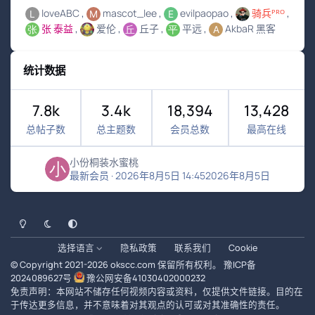
loveABC
mascot_lee
evilpaopao
骑兵ᴾᴿᴼ
张 泰益
爱伦
丘子
平远
AkbaR 黑客
统计数据
7.8k
3.4k
18,394
13,428
总帖子数
总主题数
会员总数
最高在线
小份桐装水蜜桃
最新会员
·
2026年8月5日 14:45
2026年8月5日
浅色模式
黑暗模式
系统偏好
选择语言
隐私政策
联系我们
Cookie
© Copyright 2021-
2026
okscc.com
保留所有权利。
豫ICP备
2024089627号
豫公网安备41030402000232
免责声明：本网站不储存任何视频内容或资料，仅提供文件链接。目的在
于传达更多信息，并不意味着对其观点的认可或对其准确性的责任。