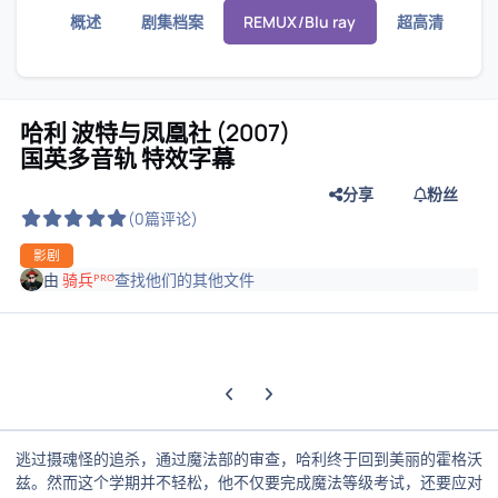
概述
剧集档案
REMUX/Blu ray
超高清
哈利 波特与凤凰社 (2007)
国英多音轨 特效字幕
分享
粉丝
(0篇评论)
影剧
由
骑兵ᴾᴿᴼ
查找他们的其他文件
上一张轮播幻灯片
下一张轮播幻灯片
逃过摄魂怪的追杀，通过魔法部的审查，哈利终于回到美丽的霍格沃
兹。然而这个学期并不轻松，他不仅要完成魔法等级考试，还要应对