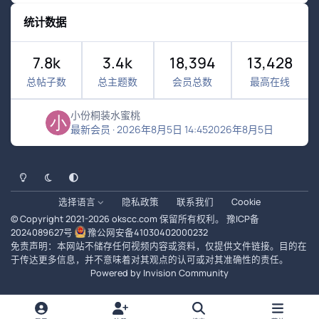
统计数据
7.8k
3.4k
18,394
13,428
总帖子数
总主题数
会员总数
最高在线
小份桐装水蜜桃
最新会员
·
2026年8月5日 14:45
2026年8月5日
浅色模式
黑暗模式
系统偏好
选择语言
隐私政策
联系我们
Cookie
© Copyright 2021-
2026
okscc.com
保留所有权利。
豫ICP备
2024089627号
豫公网安备41030402000232
免责声明：本网站不储存任何视频内容或资料，仅提供文件链接。目的在
于传达更多信息，并不意味着对其观点的认可或对其准确性的责任。
Powered by
Invision Community