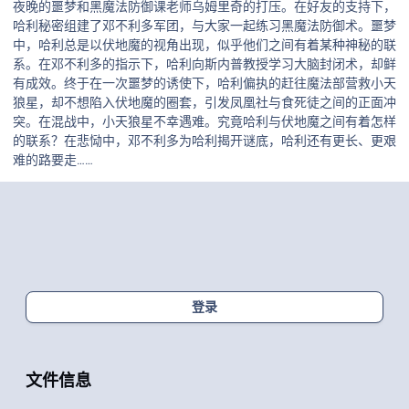
夜晚的噩梦和黑魔法防御课老师乌姆里奇的打压。在好友的支持下，
哈利秘密组建了邓不利多军团，与大家一起练习黑魔法防御术。噩梦
中，哈利总是以伏地魔的视角出现，似乎他们之间有着某种神秘的联
系。在邓不利多的指示下，哈利向斯内普教授学习大脑封闭术，却鲜
有成效。终于在一次噩梦的诱使下，哈利偏执的赶往魔法部营救小天
狼星，却不想陷入伏地魔的圈套，引发凤凰社与食死徒之间的正面冲
突。在混战中，小天狼星不幸遇难。究竟哈利与伏地魔之间有着怎样
的联系？在悲恸中，邓不利多为哈利揭开谜底，哈利还有更长、更艰
难的路要走……
登录
文件信息