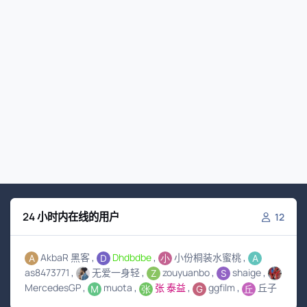
24 小时内在线的用户
12
AkbaR 黑客
Dhdbdbe
小份桐装水蜜桃
as8473771
无爱一身轻
zouyuanbo
shaige
MercedesGP
muota
张 泰益
ggfilm
丘子