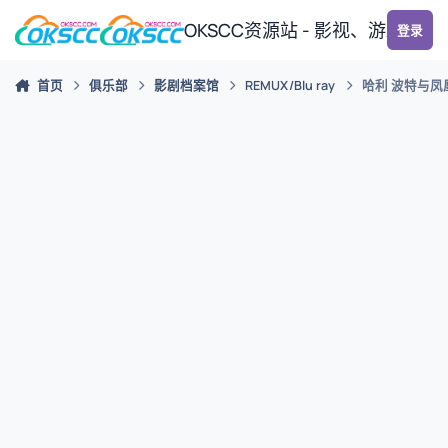
跳转到帖子
OKSCC资源站 - 影视、游戏、
登录
首页
俱乐部
影剧档案馆
REMUX/Blu ray
哈利 波特与凤凰