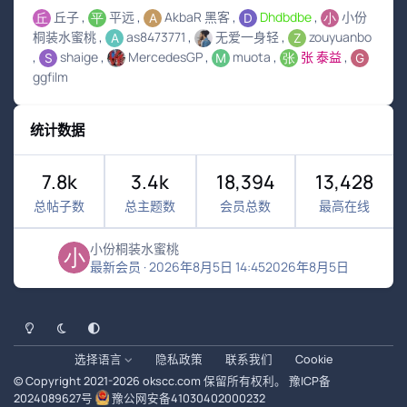
丘子
平远
AkbaR 黑客
Dhdbdbe
小份
桐装水蜜桃
as8473771
无爱一身轻
zouyuanbo
shaige
MercedesGP
muota
张 泰益
ggfilm
统计数据
7.8k
3.4k
18,394
13,428
总帖子数
总主题数
会员总数
最高在线
小份桐装水蜜桃
最新会员
·
2026年8月5日 14:45
2026年8月5日
浅色模式
黑暗模式
系统偏好
选择语言
隐私政策
联系我们
Cookie
© Copyright 2021-
2026
okscc.com
保留所有权利。
豫ICP备
2024089627号
豫公网安备41030402000232