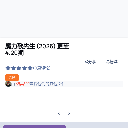
魔力歌先生 (2026) 更至
4.20期
分享
粉丝
(0篇评论)
影剧
由
骑兵ᴾᴿᴼ
查找他们的其他文件
上一张轮播幻灯片
下一张轮播幻灯片