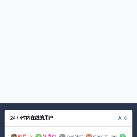
24 小时内在线的用户
6
骑兵ᴾᴿᴼ
张 泰益
loveABC
mascot_lee