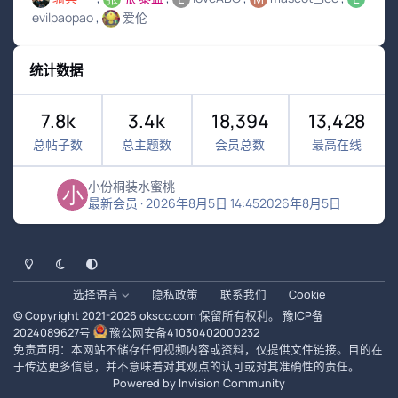
evilpaopao
爱伦
统计数据
7.8k
3.4k
18,394
13,428
总帖子数
总主题数
会员总数
最高在线
小份桐装水蜜桃
最新会员
·
2026年8月5日 14:45
2026年8月5日
浅色模式
黑暗模式
系统偏好
选择语言
隐私政策
联系我们
Cookie
© Copyright 2021-
2026
okscc.com
保留所有权利。
豫ICP备
2024089627号
豫公网安备41030402000232
免责声明：本网站不储存任何视频内容或资料，仅提供文件链接。目的在
于传达更多信息，并不意味着对其观点的认可或对其准确性的责任。
Powered by
Invision Community