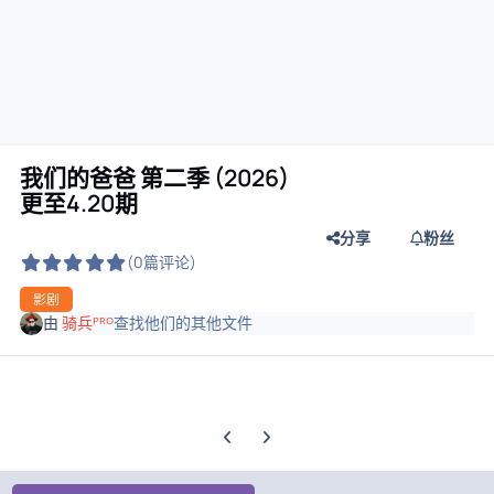
我们的爸爸 第二季 (2026)
更至4.20期
分享
粉丝
(0篇评论)
影剧
由
骑兵ᴾᴿᴼ
查找他们的其他文件
上一张轮播幻灯片
下一张轮播幻灯片