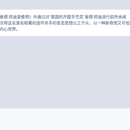
泰德·邦迪录像带》中通过对“美国的开膛手杰克”泰德·邦迪进行前所未闻
次将这名臭名昭著的连环杀手的变态思想公之于众，以一种新奇而又可怕
内心世界。