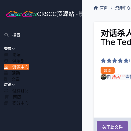
跳转到帖子
首页
资源中心
OKSCC资源站 - 影视、游戏、源
对话杀人魔：
搜索
The Ted
查看
论坛
俱乐部
资源中心
影剧
活动
由
骑兵ᴾᴿᴼ
查
文章
店铺
付费订阅
商店
积分中心
关于此文件