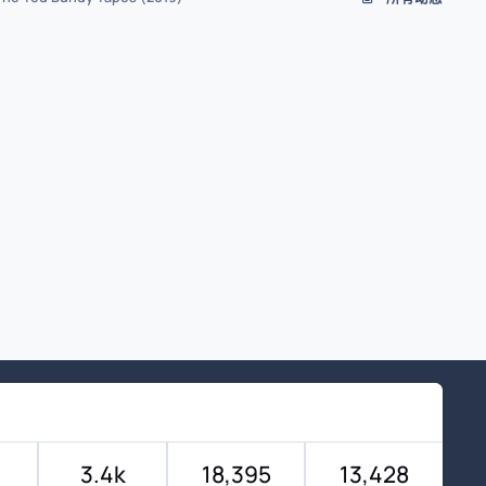
3.4k
18,395
13,428