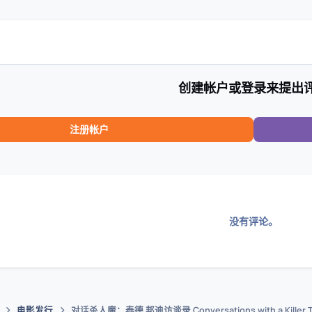
创建帐户或登录来提出
注册帐户
没有评论。
电影发行
对话杀人魔：泰德 邦迪访谈录 Conversations with a Killer The