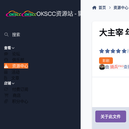
跳转到帖子
首页
资源中心
OKSCC资源站 - 影视、游戏、源
大主宰 年
搜索
查看
论坛
俱乐部
影剧
资源中心
由
骑兵ᴾᴿᴼ
查
活动
文章
店铺
付费订阅
商店
积分中心
关于此文件