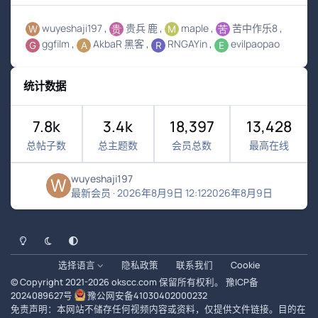
wuyeshaji197
贵兵 鹿
maple
苦中作乐8
ggfilm
AkbaR 黑客
RNGAYin
evilpaopao
统计数据
7.8k
3.4k
18,397
13,428
总帖子数
总主题数
会员总数
最高在线
wuyeshaji197
最新会员
·
2026年8月9日 12:12
2026年8月9日
浅色模式
黑暗模式
系统偏好
选择语言
隐私政策
联系我们
Cookie
© Copyright 2021-
2026
okscc.com
保留所有权利。
豫ICP备
2024089627号
豫公网安备41030402000232
免责声明：本网站不储存任何视频内容或资料，仅提供文件链接。目的在