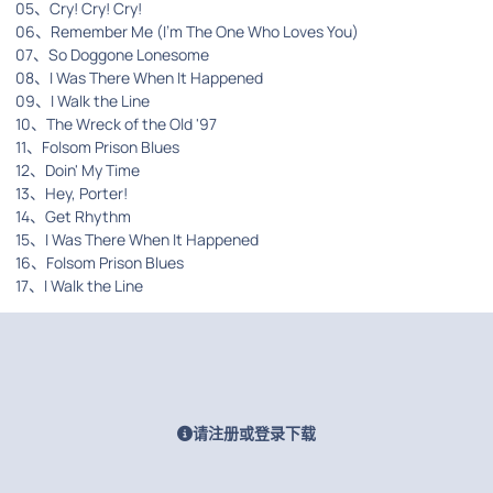
05、Cry! Cry! Cry!
06、Remember Me (I'm The One Who Loves You)
07、So Doggone Lonesome
08、I Was There When It Happened
09、I Walk the Line
10、The Wreck of the Old '97
11、Folsom Prison Blues
12、Doin' My Time
13、Hey, Porter!
14、Get Rhythm
15、I Was There When It Happened
16、Folsom Prison Blues
17、I Walk the Line
请注册或登录下载