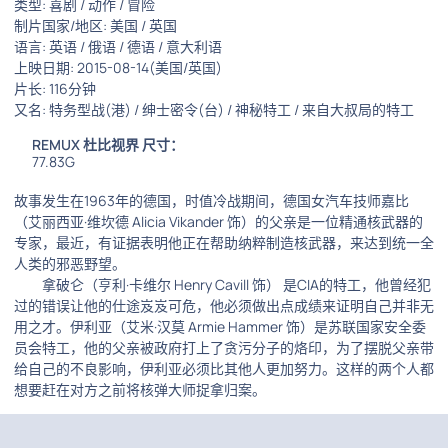
类型: 喜剧 / 动作 / 冒险
制片国家/地区: 美国 / 英国
语言: 英语 / 俄语 / 德语 / 意大利语
上映日期: 2015-08-14(美国/英国)
片长: 116分钟
又名: 特务型战(港) / 绅士密令(台) / 神秘特工 / 来自大叔局的特工
REMUX 杜比视界 尺寸：
77.83G
故事发生在1963年的德国，时值冷战期间，德国女汽车技师嘉比
（艾丽西亚·维坎德 Alicia Vikander 饰）的父亲是一位精通核武器的
专家，最近，有证据表明他正在帮助纳粹制造核武器，来达到统一全
人类的邪恶野望。
拿破仑（亨利·卡维尔 Henry Cavill 饰） 是CIA的特工，他曾经犯
过的错误让他的仕途岌岌可危，他必须做出点成绩来证明自己并非无
用之才。伊利亚（艾米·汉莫 Armie Hammer 饰）是苏联国家安全委
员会特工，他的父亲被政府打上了贪污分子的烙印，为了摆脱父亲带
给自己的不良影响，伊利亚必须比其他人更加努力。这样的两个人都
想要赶在对方之前将核弹大师捉拿归案。