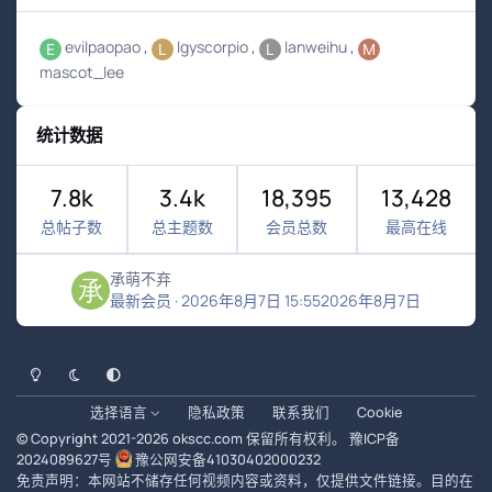
evilpaopao
lgyscorpio
lanweihu
mascot_lee
统计数据
7.8k
3.4k
18,395
13,428
总帖子数
总主题数
会员总数
最高在线
承萌不弃
最新会员
·
2026年8月7日 15:55
2026年8月7日
浅色模式
黑暗模式
系统偏好
选择语言
隐私政策
联系我们
Cookie
© Copyright 2021-
2026
okscc.com
保留所有权利。
豫ICP备
2024089627号
豫公网安备41030402000232
免责声明：本网站不储存任何视频内容或资料，仅提供文件链接。目的在