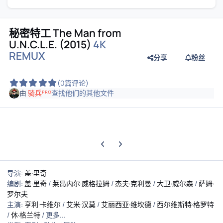
秘密特工 The Man from
U.N.C.L.E. (2015)
4K
REMUX
分享
粉丝
(0篇评论)
由
骑兵ᴾᴿᴼ
查找他们的其他文件
上一张轮播幻灯片
下一张轮播幻灯片
导演:
盖·里奇
编剧:
盖·里奇
/
莱昂内尔·威格拉姆
/
杰夫·克利曼
/
大卫·威尔森
/
萨姆·
罗尔夫
主演:
亨利·卡维尔
/
艾米·汉莫
/
艾丽西亚·维坎德
/
西尔维斯特·格罗特
/
休·格兰特
/ 更多...