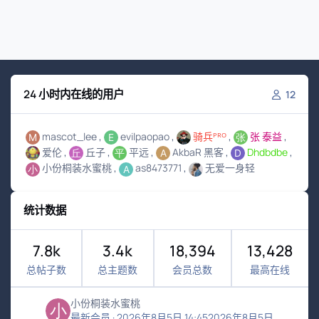
24 小时内在线的用户
12
mascot_lee
evilpaopao
骑兵ᴾᴿᴼ
张 泰益
爱伦
丘子
平远
AkbaR 黑客
Dhdbdbe
小份桐装水蜜桃
as8473771
无爱一身轻
统计数据
7.8k
3.4k
18,394
13,428
总帖子数
总主题数
会员总数
最高在线
小份桐装水蜜桃
最新会员
·
2026年8月5日 14:45
2026年8月5日