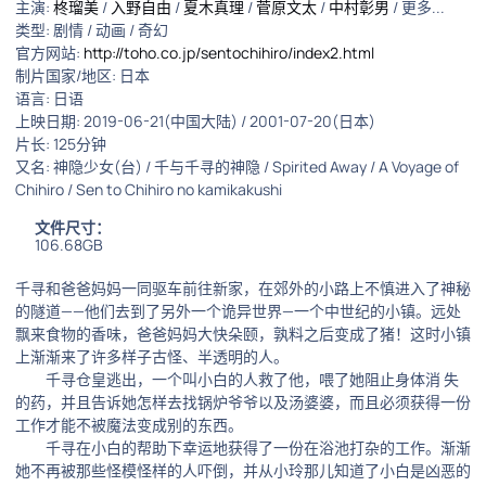
主演:
柊瑠美
/
入野自由
/
夏木真理
/
菅原文太
/
中村彰男
/ 更多...
类型: 剧情 / 动画 / 奇幻
官方网站:
http://toho.co.jp/sentochihiro/index2.html
制片国家/地区: 日本
语言: 日语
上映日期: 2019-06-21(中国大陆) / 2001-07-20(日本)
片长: 125分钟
又名: 神隐少女(台) / 千与千寻的神隐 / Spirited Away / A Voyage of
Chihiro / Sen to Chihiro no kamikakushi
文件尺寸：
106.68GB
千寻和爸爸妈妈一同驱车前往新家，在郊外的小路上不慎进入了神秘
的隧道——他们去到了另外一个诡异世界—一个中世纪的小镇。远处
飘来食物的香味，爸爸妈妈大快朵颐，孰料之后变成了猪！这时小镇
上渐渐来了许多样子古怪、半透明的人。
千寻仓皇逃出，一个叫小白的人救了他，喂了她阻止身体消 失
的药，并且告诉她怎样去找锅炉爷爷以及汤婆婆，而且必须获得一份
工作才能不被魔法变成别的东西。
千寻在小白的帮助下幸运地获得了一份在浴池打杂的工作。渐渐
她不再被那些怪模怪样的人吓倒，并从小玲那儿知道了小白是凶恶的