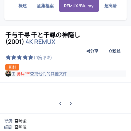
概述
剧集档案
REMUX/Blu ray
超高清
千与千寻 千と千尋の神隠し
(2001)
4K REMUX
分享
粉丝
(0篇评论)
影剧
由
骑兵ᴾᴿᴼ
查找他们的其他文件
上一张轮播幻灯片
下一张轮播幻灯片
导演:
宫崎骏
编剧:
宫崎骏