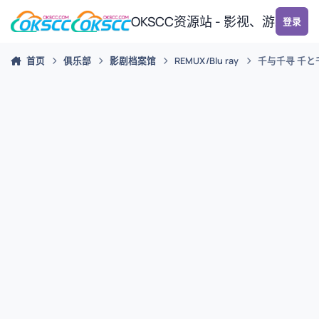
跳转到帖子
OKSCC资源站 - 影视、游戏、
登录
首页
俱乐部
影剧档案馆
REMUX/Blu ray
千与千寻 千と千