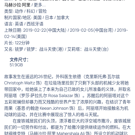
马赫沙拉·阿里
/ 更多...
类型: 动作 / 科幻 / 冒险
制片国家/地区: 美国 / 日本 / 加拿大
语言: 英语 / 西班牙语
上映日期: 2019-02-22(中国大陆) / 2019-02-05(中国台湾) / 2019-
02-14(美国)
片长: 122分钟
又名: 铳梦 / 铳梦：战斗天使(港) / 艾莉塔：战斗天使(台)
文件尺寸：
51.9GB
故事发生在遥远的26世纪，外科医生依德（克里斯托弗·瓦尔兹
Christoph Waltz 饰）在垃圾场里捡到了只剩下头部的机械少女将她
带回家中，给她装上了本来为自己已故的女儿所准备的义体，并取名
阿丽塔（罗莎·萨拉扎尔 Rosa Salazar 饰）。苏醒后的阿丽塔对这个
五彩斑斓但却暴力而又残酷的世界产生了浓厚的兴趣，在结识了青年
雨果（基恩·约翰逊 Keean Johnson 饰）后，阿丽塔开始接触名为机
动球的运动，并在比赛中展现出了惊人的格斗天赋。
在废铁城居民们的头顶，漂浮着巨大的浮空城市撒冷，废铁城居
民们的一切劳作和付出，都是为了给撒冷提供继续运作的燃料。在大
财阀维克特（马赫沙拉·阿里 Mahershala Ali 饰）所设立的机动球比