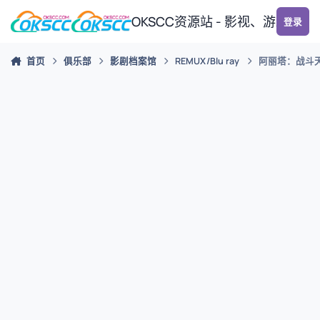
跳转到帖子
OKSCC资源站 - 影视、游戏、
登录
首页
俱乐部
影剧档案馆
REMUX/Blu ray
阿丽塔：战斗天使 Al