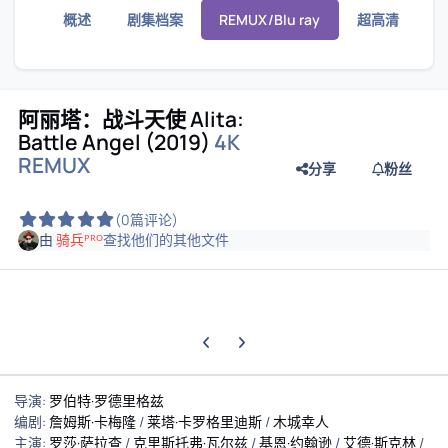
概述
剧集档案
REMUX/Blu ray
超高清
阿丽塔：战斗天使 Alita:
Battle Angel (2019)
4K
REMUX
分享
粉丝
(0篇评论)
由
骑兵ᴾᴿᴼ
查找他们的其他文件
上一张轮播幻灯片
下一张轮播幻灯片
导演:
罗伯特·罗德里格兹
编剧:
詹姆斯·卡梅隆
/
莱塔·卡罗格里迪斯
/
木城幸人
主演:
罗莎·萨拉查
/
克里斯托弗·瓦尔兹
/
基恩·约翰逊
/
艾德·斯克林
/