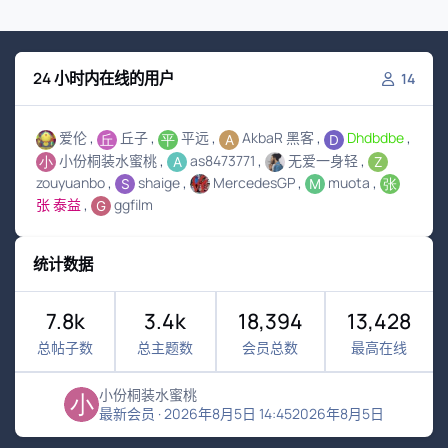
24 小时内在线的用户
14
爱伦
丘子
平远
AkbaR 黑客
Dhdbdbe
小份桐装水蜜桃
as8473771
无爱一身轻
zouyuanbo
shaige
MercedesGP
muota
张 泰益
ggfilm
统计数据
7.8k
3.4k
18,394
13,428
总帖子数
总主题数
会员总数
最高在线
小份桐装水蜜桃
最新会员
·
2026年8月5日 14:45
2026年8月5日