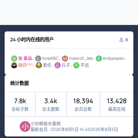
24 小时内在线的用户
8
张 泰益
loveABC
mascot_lee
evilpaopao
骑兵ᴾᴿᴼ
爱伦
丘子
平远
统计数据
7.8k
3.4k
18,394
13,428
总帖子数
总主题数
会员总数
最高在线
小份桐装水蜜桃
最新会员
·
2026年8月5日 14:45
2026年8月5日