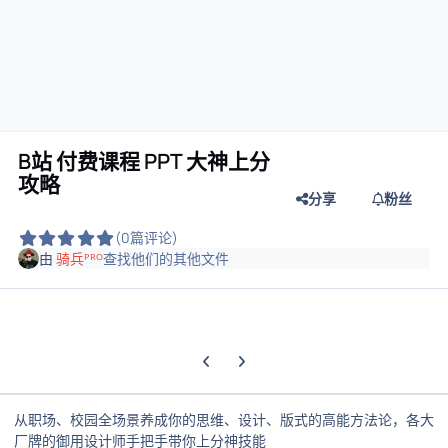
B站 付费课程 PPT 大神上分
攻略
分享
粉丝
(0篇评论)
由
骑兵ᴾᴿᴼ
查找他们的其他文件
上一张轮播幻灯片
下一张轮播幻灯片
从职场、校园全场景养成你的思维、设计、版式的高能方法论，各大
厂牌的御用设计师手把手带你上分神技能