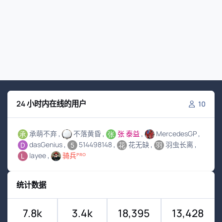
24 小时内在线的用户
10
承萌不弃
不落黄昏
张 泰益
MercedesGP
dasGenius
514498148
花无缺
羽虫长离
layee
骑兵ᴾᴿᴼ
统计数据
7.8k
3.4k
18,395
13,428