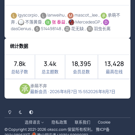
lgyscorpio
lanweihu
mascot_lee
承萌不
弃
不落黄昏
张 泰益
MercedesGP
dasGenius
514498148
花无缺
羽虫长离
统计数据
7.8k
3.4k
18,395
13,428
总帖子数
总主题数
会员总数
最高在线
承萌不弃
最新会员
·
2026年8月7日 15:55
2026年8月7日
浅色模式
黑暗模式
系统偏好
选择语言
隐私政策
联系我们
Cookie
© Copyright 2021-
2026
okscc.com
保留所有权利。
豫ICP备