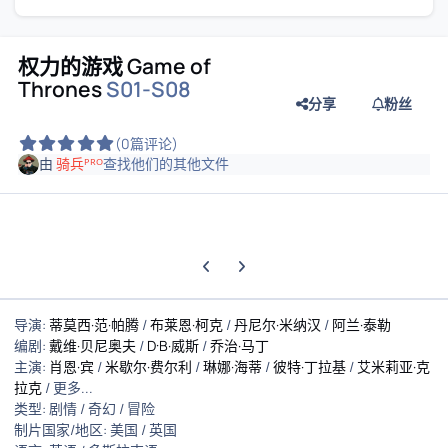
权力的游戏 Game of
Thrones
S01-S08
分享
粉丝
(0篇评论)
由
骑兵ᴾᴿᴼ
查找他们的其他文件
上一张轮播幻灯片
下一张轮播幻灯片
导演:
蒂莫西·范·帕腾
/
布莱恩·柯克
/
丹尼尔·米纳汉
/
阿兰·泰勒
编剧:
戴维·贝尼奥夫
/
D·B·威斯
/
乔治·马丁
主演:
肖恩·宾
/
米歇尔·费尔利
/
琳娜·海蒂
/
彼特·丁拉基
/
艾米莉亚·克
拉克
/ 更多...
类型: 剧情 / 奇幻 / 冒险
制片国家/地区: 美国 / 英国