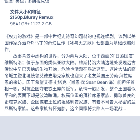
语言: 英语 / 多斯拉克语
文件大小和特征
2160p.Bluray Remux
964.1 GB+
1127.2 GB
《权力的游戏》是一部中世纪史诗奇幻题材的电视连续剧，该剧以美
国作家乔治·R·R·马丁的奇幻巨作《冰与火之歌》七部曲为基础改编创
作。
故事背景中虚构的世界，分为两片大陆：位于西面的“日落国度”
维斯特洛；位于东面的类似亚欧大陆。维斯特洛大陆边境处发现远古
传说中早已灭绝的生物开始，危险也渐渐在靠近这里。这片大陆的临
冬城主暨北境统领艾德史塔克家族也迎来了老友兼国王劳勃·拜拉席
恩的来访。国王希望艾德·史塔克（肖恩·宾 Sean Bean 饰）能担任首
相一职，对抗企图夺取铁王座的叛军。危情一触即发，整个王国看似
平和的表面下却是波涛暗涌。权高位重的拜拉席恩家族、勇敢善良的
史塔克家族、企图谋取王位的坦格利安家族、有着不可告人秘密的兰
尼斯特家族。这些家族各怀鬼胎，这个国家将会陷入一场混战...