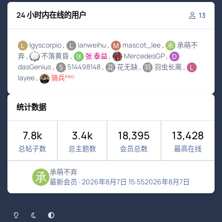
24 小时内在线的用户
13
lgyscorpio
lanweihu
mascot_lee
承萌不
弃
不落黄昏
张 泰益
MercedesGP
dasGenius
514498148
花无缺
羽虫长离
layee
骑兵ᴾᴿᴼ
统计数据
7.8k
3.4k
18,395
13,428
总帖子数
总主题数
会员总数
最高在线
承萌不弃
最新会员
·
2026年8月7日 15:55
2026年8月7日
浅色模式
黑暗模式
系统偏好