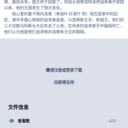
堪，面目全非。国王终于回家了，但自从他参加特洛伊战争离开家园
以来，他的王国发生了很大变化。
他心爱的妻子佩内洛普（朱丽叶·比诺什 饰）现在是家中的囚
犯，被许多雄心勃勃的追求者追逐，以选择新丈夫、新国王。他们的
儿子忒勒马科斯长大后失去了父亲，在母亲的追求者手中面临死亡，
他们认为他是他们追求佩内洛普和王位的障碍。
请注册或登录下载
获得支持
文件信息
查看数
406