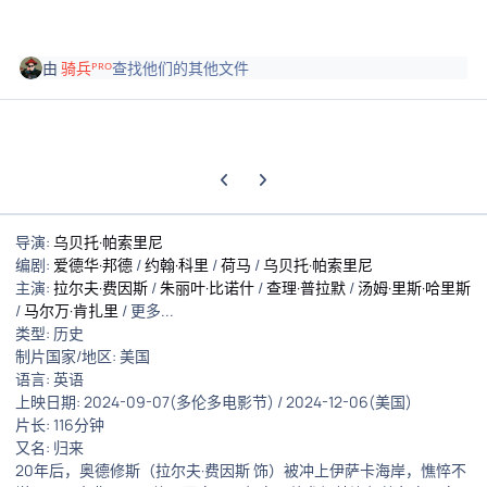
由
骑兵ᴾᴿᴼ
查找他们的其他文件
上一张轮播幻灯片
下一张轮播幻灯片
导演:
乌贝托·帕索里尼
编剧:
爱德华·邦德
/
约翰·科里
/
荷马
/
乌贝托·帕索里尼
主演:
拉尔夫·费因斯
/
朱丽叶·比诺什
/
查理·普拉默
/
汤姆·里斯·哈里斯
/
马尔万·肯扎里
/ 更多...
类型: 历史
制片国家/地区: 美国
语言: 英语
上映日期: 2024-09-07(多伦多电影节) / 2024-12-06(美国)
片长: 116分钟
又名: 归来
20年后，奥德修斯（拉尔夫·费因斯 饰）被冲上伊萨卡海岸，憔悴不