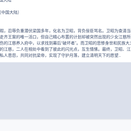
14(中国大陆)
瑕，忍辱负重潜伏梁国多年，化名为卫昭，背负佞臣骂名。卫昭为查清当
走齐王案的唯一活口，但自己精心布置的计划却被突然出现的少女江慈所
伤的江慈养入府中，以求找到幕后“破坏者”。而卫昭的悲惨身世和民族大
的江慈，二人在相处中看到了彼此的闪光点，互生情愫。最终，卫昭、江
私人恩怨，共同对抗梁帝，实现了守护月落，建立清明天下的愿望…