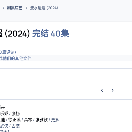
剧集综艺
流水迢迢 (2024)
码插件综合下载平台
(2024)
完结 40集
(0篇评论)
找他们的其他文件
上一张轮播幻灯片
下一张轮播幻
晓卉
乐乔
/
张杨
兰迪
/
徐正溪
/
高寒
/
张雅钦
/ 更多...
 武侠 / 古装
中国大陆