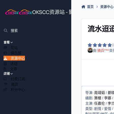
跳转到帖子
首页
资源中心
OKSCC资源站 - 影视、游戏、源
流水迢迢 
搜索
查看
论坛
由
骑兵ᴾᴿᴼ
查
俱乐部
资源中心
活动
文章
店铺
付费订阅
商店
积分中心
导演:
周靖韬
/
綦
编剧:
箫楼
/
李娜
/
主演:
任嘉伦
/
李
类型: 剧情 / 爱情 /
制片国家/地区: 