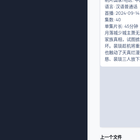
语言: 汉语普通话
首播: 2024-09-
集数: 40
单集片长: 45分钟
月落城少城主萧无
家族真相，试图掳
坏。裴琰趁机将重
也触动了天真烂漫
慈、裴琰三人放下
上一个文件