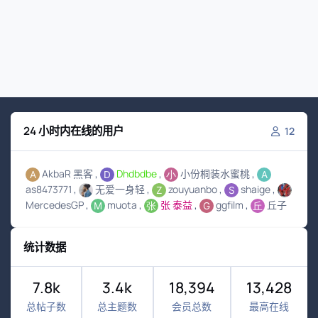
24 小时内在线的用户
12
AkbaR 黑客
Dhdbdbe
小份桐装水蜜桃
as8473771
无爱一身轻
zouyuanbo
shaige
MercedesGP
muota
张 泰益
ggfilm
丘子
统计数据
7.8k
3.4k
18,394
13,428
总帖子数
总主题数
会员总数
最高在线