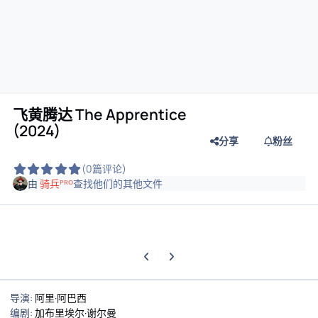
飞黄腾达 The Apprentice
(2024)
分享
粉丝
(0篇评论)
由
骑兵ᴾᴿᴼ
查找他们的其他文件
上一张轮播幻灯片
下一张轮播幻灯片
导演:
阿里·阿巴西
编剧:
加布里埃尔·谢尔曼