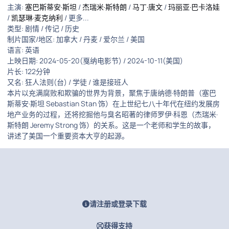
主演:
塞巴斯蒂安·斯坦
/
杰瑞米·斯特朗
/
马丁·唐文
/
玛丽亚·巴卡洛娃
/
凯瑟琳·麦克纳利
/ 更多...
类型: 剧情 / 传记 / 历史
制片国家/地区: 加拿大 / 丹麦 / 爱尔兰 / 美国
语言: 英语
上映日期: 2024-05-20(戛纳电影节) / 2024-10-11(美国)
片长: 122分钟
又名: 狂人法则(台) / 学徒 / 谁是接班人
本片以充满腐败和欺骗的世界为背景，聚焦于唐纳德·特朗普（塞巴
斯蒂安·斯坦 Sebastian Stan 饰）在上世纪七八十年代在纽约发展房
地产业务的过程，还将挖掘他与臭名昭著的律师罗伊·科恩（杰瑞米·
斯特朗 Jeremy Strong 饰）的关系。这是一个老师和学生的故事，
讲述了美国一个重要资本大亨的起源。
请注册或登录下载
获得支持