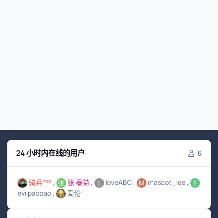
24 小时内在线的用户
6
骑兵ᴾᴿᴼ
张 泰益
loveABC
mascot_lee
evilpaopao
爱伦