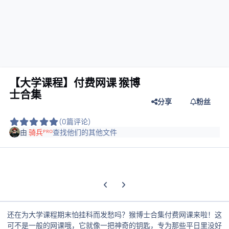
【大学课程】付费网课 猴博
士合集
分享
粉丝
(0篇评论)
由
骑兵ᴾᴿᴼ
查找他们的其他文件
上一张轮播幻灯片
下一张轮播幻灯片
还在为大学课程期末怕挂科而发愁吗？猴博士合集付费网课来啦！这
可不是一般的网课哦，它就像一把神奇的钥匙，专为那些平日里没好