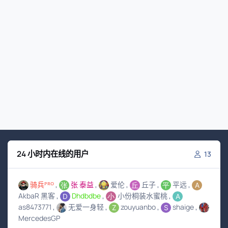
24 小时内在线的用户
13
骑兵ᴾᴿᴼ
张 泰益
爱伦
丘子
平远
AkbaR 黑客
Dhdbdbe
小份桐装水蜜桃
as8473771
无爱一身轻
zouyuanbo
shaige
MercedesGP