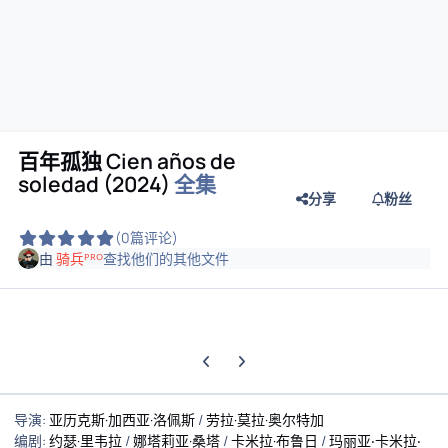
百年孤独 Cien años de
soledad (2024)
全集
分享
粉丝
(0篇评论)
由
骑兵ᴾᴿᴼ
查找他们的其他文件
上一张轮播幻灯片
下一张轮播幻灯片
导演:
亚历克斯·加西亚·洛佩斯
/
劳拉·莫拉·奥尔特加
编剧:
约瑟·里韦拉
/
娜塔莉亚·桑塔
/
卡米拉·布鲁日
/
玛丽亚‧卡米拉‧