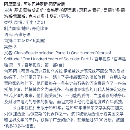
阿里亚斯
/
阿尔巴特罗斯·冈萨雷斯
主演:
基诺·蒙特斯诺斯
/
鲁格罗·帕萨里尼
/
玛莉达·索托
/
爱德华多·德·
洛斯·雷耶斯
/
克劳迪奥·卡塔诺
/ 更多...
类型: 剧情 / 历史 / 奇幻
制片国家/地区: 哥伦比亚
语言: 西班牙语
首播: 2024-12-11(美国)
集数: 8
又名: Cien años de soledad: Parte 1 / One Hundred Years of
Solitude / One Hundred Years of Solitude: Part 1 / 百年孤寂 / 百年孤
独 第一季 / 百年孤寂：第一部(台)
何塞·阿卡蒂奥·布恩迪亚和乌苏拉·伊瓜兰这对表兄妹不顾父母的反对
结婚了，他们离开了村庄，踏上了寻找新家园的漫长旅程。在朋友和
冒险家的陪伴下，他们最终在一条有史前石头的河岸旁建立了一座乌
托邦小镇，并将其命名为马孔多。布恩迪亚家族的几代人将决定这座
神话小镇的未来，他们饱受疯狂、不可能的爱情、血腥荒谬的战争以
及对可怕诅咒的恐惧的折磨，而诅咒将让他们绝望地度过百年孤独。
《百年孤独》出版于1967年，是1982年诺贝尔文学奖得主加夫
列尔·加西亚·马尔克斯的代表作之一。该书被誉为西班牙裔美国文学
和世界文学的杰作，获得了广泛的好评，销量超过5000万册，被翻
译成40多种语言。