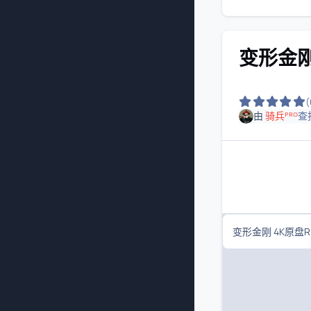
变形金刚 
由
骑兵ᴾᴿᴼ
查
变形金刚 4K原盘R