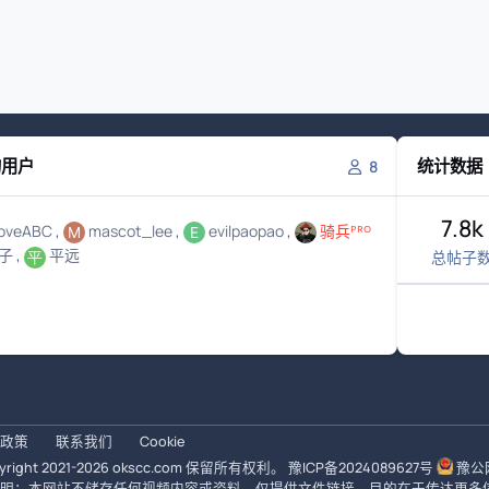
的用户
统计数据
8
7.8k
loveABC
mascot_lee
evilpaopao
骑兵ᴾᴿᴼ
子
平远
总帖子
政策
联系我们
Cookie
right 2021-
2026
okscc.com
保留所有权利。
豫ICP备2024089627号
豫公网
明：本网站不储存任何视频内容或资料，仅提供文件链接。目的在于传达更多