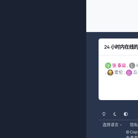
24 小时内在线
张 泰益
爱伦
丘
浅色模式
黑暗模式
系统偏好
选择语言
隐私
© Copy
免责声