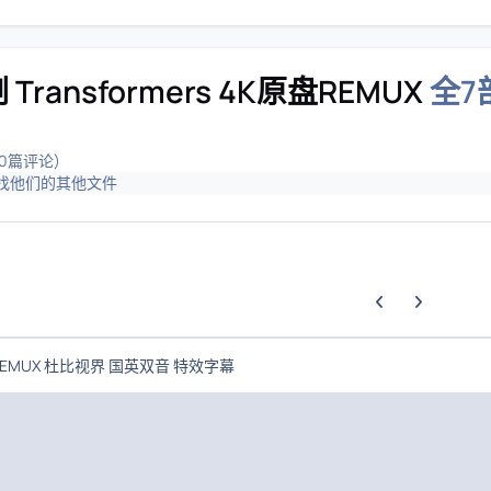
Transformers 4K原盘REMUX
全7
(0篇评论)
找他们的其他文件
上一张轮播幻灯片
下一张轮播幻
EMUX 杜比视界 国英双音 特效字幕