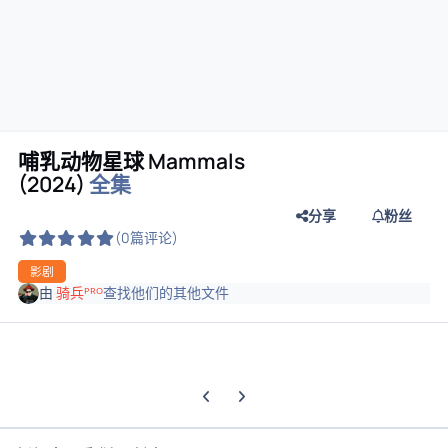
哺乳动物星球 Mammals
(2024)
全集
分享
粉丝
(0篇评论)
影剧
由
骑兵ᴾᴿᴼ
查找他们的其他文件
上一张轮播幻灯片
下一张轮播幻灯片