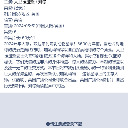
主演:
大卫·爱登堡
/
刘琮
类型: 纪录片
制片国家/地区: 英国
语言: 英语
首播: 2024-03-31(中国大陆/英国)
集数: 6
单集片长: 60分钟
2024开年大献，欢迎来到哺乳动物星球！6600万年前，当恐龙对地
球的统治走向终结时，哺乳动物得以自由探索地球的每个角落。大卫
·爱登堡爵士将带领我们走过各个海洋和大陆，揭示它们繁衍兴盛的
秘诀，它们凭借的是非凡的身体构造、惊人的适应力、卓越的智慧以
及独一无二的社交方式。本节目将带我们从最微小的一特鲁利亚鼩到
巨大的深海蓝鲸，再次重新认识哺乳动物——这颗星球上的生存大
师。优酷联手英国广播公司全球联合出品，英国广播公司制片厂自然
历史部制作。刘琮倾情献声中文版。
请注册或登录下载