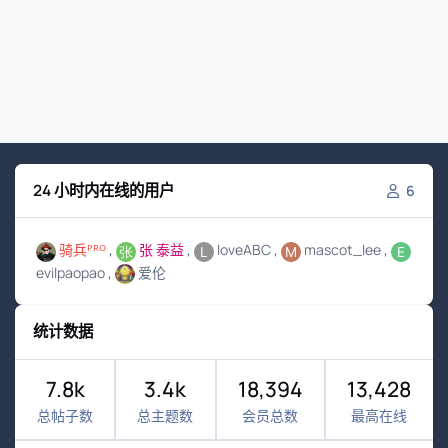
24 小时内在线的用户
6
骑兵ᴾᴿᴼ
张 泰益
loveABC
mascot_lee
evilpaopao
爱伦
统计数据
7.8k
3.4k
18,394
13,428
总帖子数
总主题数
会员总数
最高在线