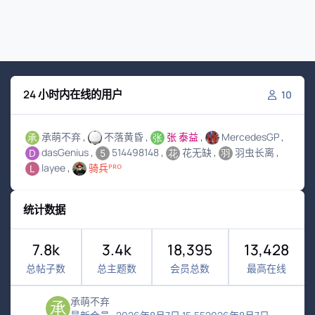
24 小时内在线的用户
10
承萌不弃
不落黄昏
张 泰益
MercedesGP
dasGenius
514498148
花无缺
羽虫长离
layee
骑兵ᴾᴿᴼ
统计数据
7.8k
3.4k
18,395
13,428
总帖子数
总主题数
会员总数
最高在线
承萌不弃