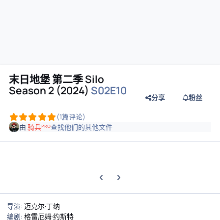
末日地堡 第二季 Silo
Season 2 (2024)
S02E10
分享
粉丝
(1篇评论)
由
骑兵ᴾᴿᴼ
查找他们的其他文件
上一张轮播幻灯片
下一张轮播幻灯片
导演:
迈克尔·丁纳
编剧:
格雷厄姆·约斯特