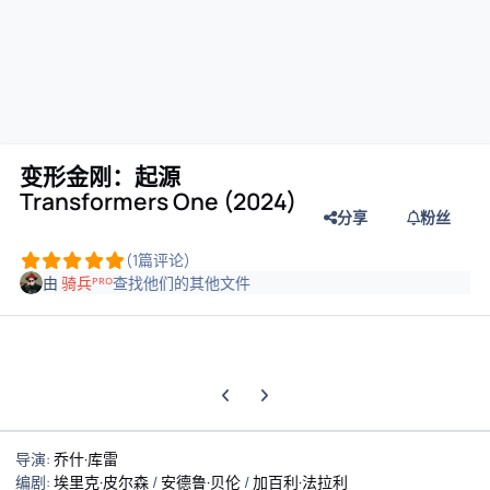
变形金刚：起源
Transformers One (2024)
分享
粉丝
(1篇评论)
由
骑兵ᴾᴿᴼ
查找他们的其他文件
上一张轮播幻灯片
下一张轮播幻灯片
导演
:
乔什·库雷
编剧
:
埃里克·皮尔森
/
安德鲁·贝伦
/
加百利·法拉利