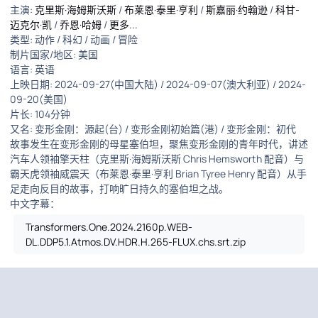
主演
:
克里斯·海姆斯沃斯
/
布莱恩·泰里·亨利
/
斯嘉丽·约翰逊
/
科甘-
迈克尔·凯
/
乔恩·哈姆
/
更多...
类型:
动作
/
科幻
/
动画
/
冒险
制片国家/地区:
美国
语言:
英语
上映日期:
2024-09-27(中国大陆)
/
2024-09-07(澳大利亚)
/
2024-
09-20(美国)
片长:
104分钟
又名:
变形金刚：源起(台) / 变形金刚初始篇(港) / 变形金刚：初代
故事发生在变形金刚的母星塞伯坦，聚焦变形金刚的青年时代，讲述
汽车人领袖擎天柱（克里斯·海姆斯沃斯 Chris Hemsworth 配音）与
霸天虎领袖威震天（布莱恩·泰里·亨利 Brian Tyree Henry 配音）从手
足走向反目的故事，打响旷日持久的塞伯坦之战。
中文字幕：
Transformers.One.2024.2160p.WEB-
DL.DDP5.1.Atmos.DV.HDR.H.265-FLUX.chs.srt.zip