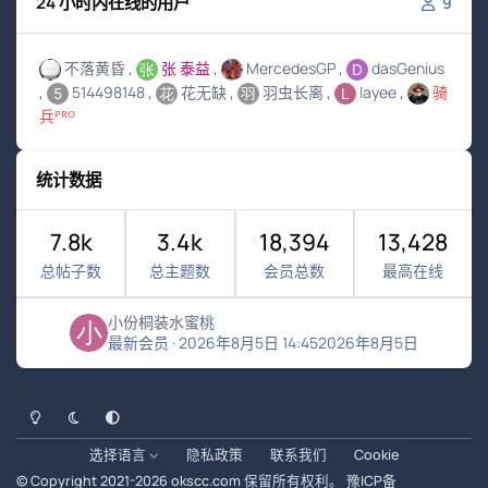
24 小时内在线的用户
9
不落黄昏
张 泰益
MercedesGP
dasGenius
514498148
花无缺
羽虫长离
layee
骑
兵ᴾᴿᴼ
统计数据
7.8k
3.4k
18,394
13,428
总帖子数
总主题数
会员总数
最高在线
小份桐装水蜜桃
最新会员
·
2026年8月5日 14:45
2026年8月5日
浅色模式
黑暗模式
系统偏好
选择语言
隐私政策
联系我们
Cookie
© Copyright 2021-
2026
okscc.com
保留所有权利。
豫ICP备