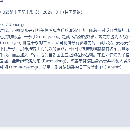
10-02(釜山国际电影节)
/
2024-10-11(韩国网络)
lt / Uprising
时代，带领观众来到战争烽火肆虐后的混沌年代，随着一对反目成仇的儿
弦的旅程。千永(Cheon-yeong) 是武艺高强的奴隶，竭力挣脱为人奴
Jong-ryeo) 则是千永的主人，来自朝鲜最有影响力的军武世家。姜栋元
平民千永，拚命扭转生而为奴的宿命。朴正民饰演朝鲜赫赫有名军武世家
千永，而后加入皇军，成为当朝国王宣祖的左膀右臂。车胜元饰演为了自
祖，金新绿饰演凡东 (Beom-dong)，陈善奎饰演出身高贵并率领人民
 (Kim Ja-ryeong)，郑星一则饰演残暴的日军先锋剑心 (Kenshin)。