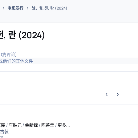
电影发行
战，乱 전, 란 (2024)
码插件综合下载平台
 란 (2024)
(0篇评论)
找他们的其他文件
上一张轮播幻灯片
下一张轮播幻
正民
/
车胜元
/
金新绿
/
陈善圭
/
更多...
古装
国