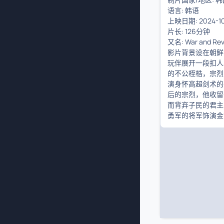
语言:
韩语
上映日期:
2024-
片长:
126分钟
又名:
War and Revo
影片背景设在朝鲜
玩伴展开一段扣人心
的不公桎梏，宗烈(
演身怀高超剑术的
后的宗烈，他收留
而背弃子民的君主宣
勇军的将军饰演金慈领