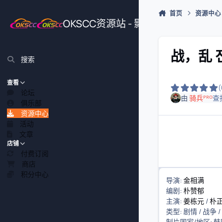
跳转到帖子
首页
资源中心
OKSCC资源站 - 影视、游戏、源
战，乱 전,
搜索
查看
论坛
由
骑兵ᴾᴿᴼ
查
俱乐部
资源中心
活动
文章
店铺
付费订阅
商店
积分中心
导演
:
金相满
编剧
:
朴赞郁
主演
:
姜栋元
/
朴
类型:
剧情
/
战争
/
制片国家/地区:
韩