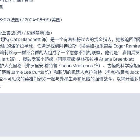
国
08-07(法国)
/
2024-08-09(美国)
丧战(港) / 边缘禁地(台)
切特 Cate Blanchett 饰）是一个有着神秘过去的赏金猎人，她被迫回到
乱的潘多拉星球，任务是找到阿特拉斯（埃德加·拉米雷兹 Édgar Ramíre
莉莉丝与一群不合群的人组成了一个意想不到的联盟，他们是：雇佣兵罗
n Hart 饰）、爆破专家小蒂娜（阿丽亚娜·格林布拉特 Ariana Greenblatt
克里格（弗罗里安·穆特鲁 Florian Munteanu 饰）、古怪的科学家坦
斯 Jamie Lee Curtis 饰）和聪明的机器人克拉普特（杰克·布莱克 Jack
）。这些不可思议的英雄们必须一起与外星生命和危险的强盗战斗，以揭开潘多
。