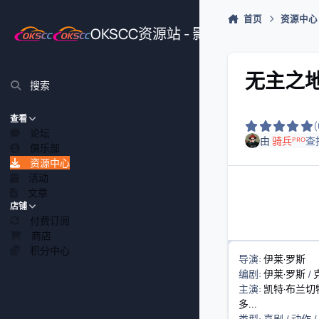
跳转到帖子
首页
资源中心
OKSCC资源站 - 影视、游戏、源
无主之地 B
搜索
查看
论坛
由
骑兵ᴾᴿᴼ
查
俱乐部
资源中心
活动
文章
店铺
付费订阅
商店
积分中心
导演
:
伊莱·罗斯
编剧
:
伊莱·罗斯
/
主演
:
凯特·布兰切
多...
类型:
喜剧
/
动作
/