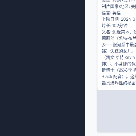
制片国家/地区:
美
语言:
英语
上映日期:
2024-
片长:
102分钟
又名:
边缘禁地：沙丘
莉莉丝（凯特·布兰
乡——银河系中最混
饰）失踪的女儿。
（凯文·哈特 Kevi
饰）、小蒂娜的保护人
斯博士（杰米·李·柯蒂
Black 配音
最具爆炸性的秘密