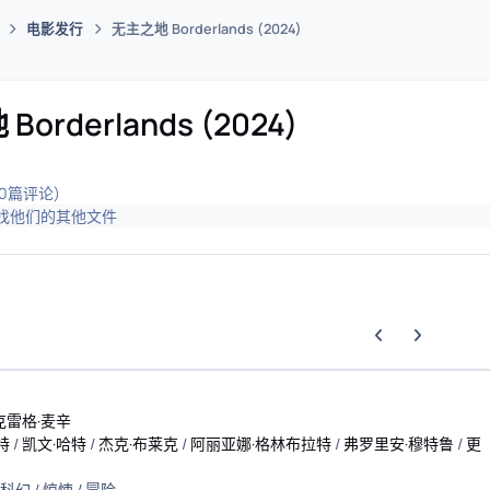
电影发行
无主之地 Borderlands (2024)
码插件综合下载平台
orderlands (2024)
(0篇评论)
找他们的其他文件
上一张轮播幻灯片
下一张轮播幻
克雷格·麦辛
特
/
凯文·哈特
/
杰克·布莱克
/
阿丽亚娜·格林布拉特
/
弗罗里安·穆特鲁
/
更
科幻
/
惊悚
/
冒险