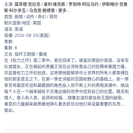
主演
:
莫菲德·克拉克
/
查利·维克斯
/
罗伯特·阿拉马约
/
伊斯梅尔·克鲁
斯·科尔多瓦
/
马克思·鲍德里
/
更多...
类型:
剧情
/
动作
/
奇幻
/
冒险
制片国家/地区:
美国
语言:
英语
首播:
2024-08-29(美国)
季数:
集数:
8
又名:
指环王剧版 / 魔戒
在《权力之环》第二季中，索伦回来了。被盖拉德丽尔驱逐，没有军
队或盟友，正在崛起的黑魔王现在必须依靠自己的狡猾来重建力量，
并监督权力之环的创造，这将使他能够将中土世界的所有人都束缚在
他的邪恶意志之下。在第一季史诗般的范围和野心的基础上，新一季
甚至将最受欢迎和最脆弱的角色投入到不断上升的黑暗浪潮中，挑战
每个人在一个越来越处于灾难边缘的世界中找到自己的位置。精灵和
矮人，兽人和人类，巫师和哈福……随着友谊的紧张和王国的破裂，
善意的力量越来越勇敢地挣扎着去抓住对他们来说最重要的东西……
彼此。