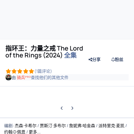
指环王：力量之戒 The Lord
of the Rings (2024)
全集
分享
粉丝
(1篇评论)
由
骑兵ᴾᴿᴼ
查找他们的其他文件
上一张轮播幻灯片
下一张轮播幻灯片
编剧
:
杰森·卡希尔
/
贾斯汀·多布尔
/
詹妮弗·哈金森
/
派特里克·麦凯
/
约翰·D·佩恩
/
更多...