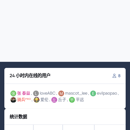
24 小时内在线的用户
8
张 泰益
loveABC
mascot_lee
evilpaopao
骑兵ᴾᴿᴼ
爱伦
丘子
平远
统计数据