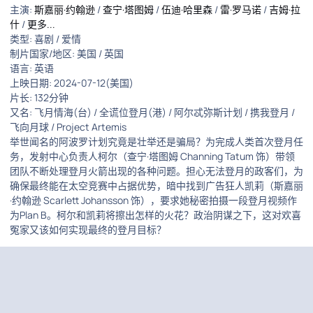
主演
:
斯嘉丽·约翰逊
/
查宁·塔图姆
/
伍迪·哈里森
/
雷·罗马诺
/
吉姆·拉
什
/
更多...
类型:
喜剧
/
爱情
制片国家/地区:
美国 / 英国
语言:
英语
上映日期:
2024-07-12(美国)
片长:
132分钟
又名:
飞月情海(台) / 全谎位登月(港) / 阿尔忒弥斯计划 / 携我登月 /
飞向月球 / Project Artemis
举世闻名的阿波罗计划究竟是壮举还是骗局？为完成人类首次登月任
务，发射中心负责人柯尔（查宁·塔图姆 Channing Tatum 饰）带领
团队不断处理登月火箭出现的各种问题。担心无法登月的政客们，为
确保最终能在太空竞赛中占据优势，暗中找到广告狂人凯莉（斯嘉丽
·约翰逊 Scarlett Johansson 饰），要求她秘密拍摄一段登月视频作
为Plan B。柯尔和凯莉将擦出怎样的火花？政治阴谋之下，这对欢喜
冤家又该如何实现最终的登月目标？