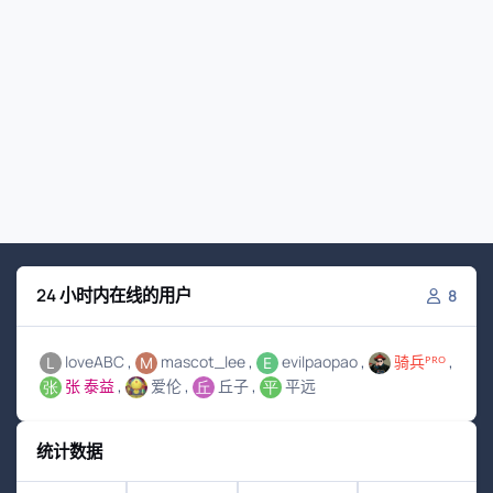
24 小时内在线的用户
8
loveABC
mascot_lee
evilpaopao
骑兵ᴾᴿᴼ
张 泰益
爱伦
丘子
平远
统计数据