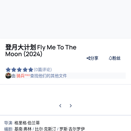
登月大计划 Fly Me To The
Moon (2024)
分享
粉丝
(0篇评论)
由
骑兵ᴾᴿᴼ
查找他们的其他文件
上一张轮播幻灯片
下一张轮播幻灯片
导演
:
格里格·伯兰蒂
编剧
:
基南·弗林
/
比尔·克斯汀
/
罗斯·吉尔罗伊