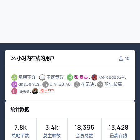
24 小时内在线的用户
10
承萌不弃
不落黄昏
张 泰益
MercedesGP
dasGenius
514498148
花无缺
羽虫长离
layee
骑兵ᴾᴿᴼ
统计数据
7.8k
3.4k
18,395
13,428
总帖子数
总主题数
会员总数
最高在线