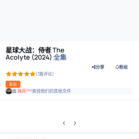
星球大战：侍者 The
Acolyte (2024)
全集
分享
粉丝
(1篇评论)
影剧
由
骑兵ᴾᴿᴼ
查找他们的其他文件
上一张轮播幻灯片
下一张轮播幻灯片