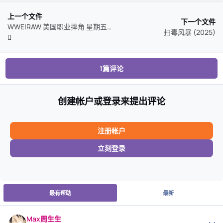
上一个文件
下一个文件
WWE|RAW 美国职业摔角 星期五-Friday Night SmackDown
扫毒风暴 (2025)
1篇评论
创建帐户或登录来提出评论
注册帐户
立刻登录
最有帮助
最新
Max周生生
作者