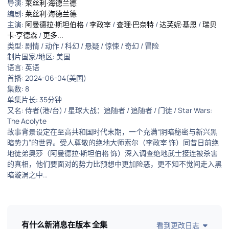
导演
:
莱丝利·海德兰德
编剧
:
莱丝利·海德兰德
主演
:
阿曼德拉·斯坦伯格
/
李政宰
/
查理·巴奈特
/
达芙妮·基恩
/
瑞贝
卡·亨德森
/
更多...
类型:
剧情
/
动作
/
科幻
/
悬疑
/
惊悚
/
奇幻
/
冒险
制片国家/地区:
美国
语言:
英语
首播:
2024-06-04(美国)
集数:
8
单集片长:
35分钟
又名:
侍者(港/台) / 星球大战：追随者 / 追随者 / 门徒 / Star Wars:
The Acolyte
故事背景设定在至高共和国时代末期，一个充满“阴暗秘密与新兴黑
暗势力”的世界。受人尊敬的绝地大师索尔（李政宰 饰）同昔日前绝
地徒弟奥莎（阿曼德拉·斯坦伯格 饰）深入调查绝地武士接连被杀害
的真相，他们要面对的势力比预想中更加险恶，更不知不觉间走入黑
暗漩涡之中…
有什么新消息在版本
全集
看到更改日志