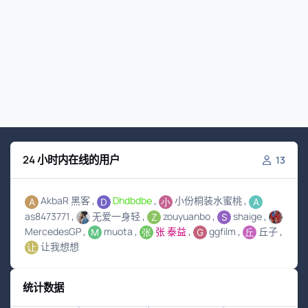
24 小时内在线的用户
13
AkbaR 黑客
Dhdbdbe
小份桐装水蜜桃
as8473771
无爱一身轻
zouyuanbo
shaige
MercedesGP
muota
张 泰益
ggfilm
丘子
让我想想
统计数据