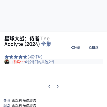
星球大战：侍者 The
Acolyte (2024)
全集
分享
粉丝
(0篇评论)
由
骑兵ᴾᴿᴼ
查找他们的其他文件
上一张轮播幻灯片
下一张轮播幻灯片
导演
:
莱丝利·海德兰德
编剧
:
莱丝利·海德兰德