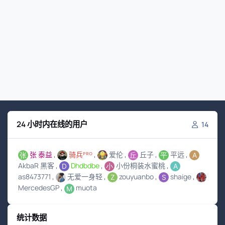
24 小时内在线的用户
14
张 泰益
骑兵ᴾᴿᴼ
爱伦
丘子
平远
AkbaR 黑客
Dhdbdbe
小份桐装水蜜桃
as8473771
无爱一身轻
zouyuanbo
shaige
MercedesGP
muota
统计数据