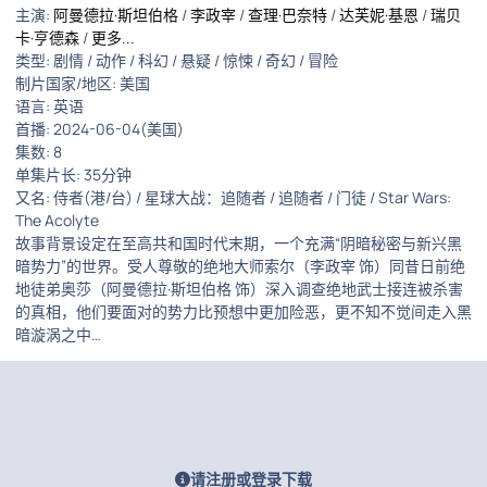
主演
:
阿曼德拉·斯坦伯格
/
李政宰
/
查理·巴奈特
/
达芙妮·基恩
/
瑞贝
卡·亨德森
/
更多...
类型:
剧情
/
动作
/
科幻
/
悬疑
/
惊悚
/
奇幻
/
冒险
制片国家/地区:
美国
语言:
英语
首播:
2024-06-04(美国)
集数:
8
单集片长:
35分钟
又名:
侍者(港/台) / 星球大战：追随者 / 追随者 / 门徒 / Star Wars:
The Acolyte
故事背景设定在至高共和国时代末期，一个充满“阴暗秘密与新兴黑
暗势力”的世界。受人尊敬的绝地大师索尔（李政宰 饰）同昔日前绝
地徒弟奥莎（阿曼德拉·斯坦伯格 饰）深入调查绝地武士接连被杀害
的真相，他们要面对的势力比预想中更加险恶，更不知不觉间走入黑
暗漩涡之中…
请注册或登录下载