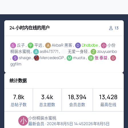
24 小时内在线的用户
13
丘子
平远
AkbaR 黑客
Dhdbdbe
小份
桐装水蜜桃
as8473771
无爱一身轻
zouyuanbo
shaige
MercedesGP
muota
张 泰益
ggfilm
统计数据
7.8k
3.4k
18,394
13,428
总帖子数
总主题数
会员总数
最高在线
小份桐装水蜜桃
最新会员
·
2026年8月5日 14:45
2026年8月5日