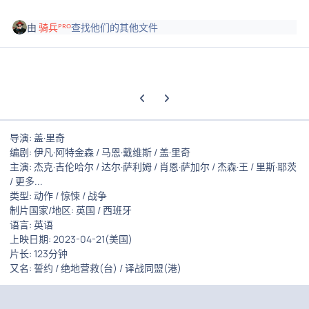
由
骑兵ᴾᴿᴼ
查找他们的其他文件
上一张轮播幻灯片
下一张轮播幻灯片
导演: 盖·里奇
编剧: 伊凡·阿特金森 / 马恩·戴维斯 / 盖·里奇
主演: 杰克·吉伦哈尔 / 达尔·萨利姆 / 肖恩·萨加尔 / 杰森·王 / 里斯·耶茨
/ 更多...
类型: 动作 / 惊悚 / 战争
制片国家/地区: 英国 / 西班牙
语言: 英语
上映日期: 2023-04-21(美国)
片长: 123分钟
又名: 誓约 / 绝地营救(台) / 译战同盟(港)