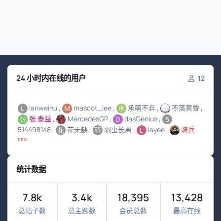
24 小时内在线的用户
12
lanweihu
mascot_lee
承萌不弃
不落黄昏
张 泰益
MercedesGP
dasGenius
514498148
花无缺
羽虫长离
layee
骑兵
ᴾᴿᴼ
统计数据
7.8k
3.4k
18,395
13,428
总帖子数
总主题数
会员总数
最高在线