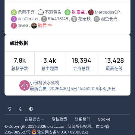
承萌不弃
不落黄昏
张 泰益
MercedesGP
dasGenius
514498148
花无缺
羽虫长离
layee
骑兵ᴾᴿᴼ
统计数据
7.8k
3.4k
18,394
13,428
总帖子数
总主题数
会员总数
最高在线
小份桐装水蜜桃
最新会员
·
2026年8月5日 14:45
2026年8月5日
浅色模式
黑暗模式
系统偏好
选择语言
隐私政策
联系我们
Cookie
© Copyright 2021-
2026
okscc.com
保留所有权利。
豫ICP备
2024089627号
豫公网安备41030402000232