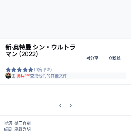
新·奥特曼 シン・ウルトラ
マン (2022)
分享
粉丝
(0篇评论)
由
骑兵ᴾᴿᴼ
查找他们的其他文件
上一张轮播幻灯片
下一张轮播幻灯片
导演: 樋口真嗣
编剧: 庵野秀明