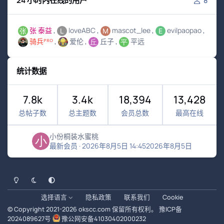
24 小时内在线的用户
8
张 泰益
loveABC
mascot_lee
evilpaopao
骑兵ᴾᴿᴼ
爱伦
丘子
平远
统计数据
7.8k
3.4k
18,394
13,428
总帖子数
总主题数
会员总数
最高在线
小份桐装水蜜桃
最新会员
·
2026年8月5日 14:45
2026年8月5日
浅色模式
黑暗模式
系统偏好
选择语言
隐私政策
联系我们
Cookie
© Copyright 2021-
2026
okscc.com
保留所有权利。
豫ICP备
2024089627号
豫公网安备41030402000232