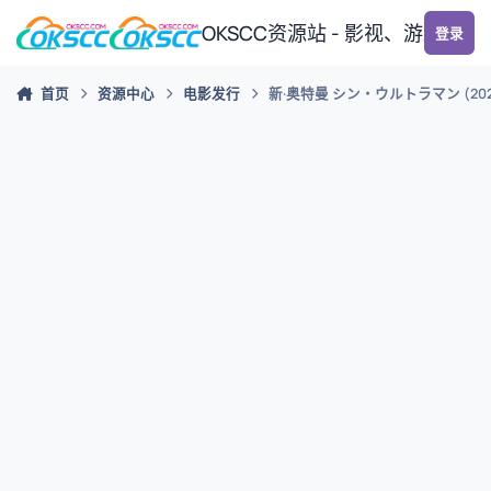
跳转到帖子
OKSCC资源站 - 影视、游戏、
登录
首页
资源中心
电影发行
新·奥特曼 シン・ウルトラマン (202